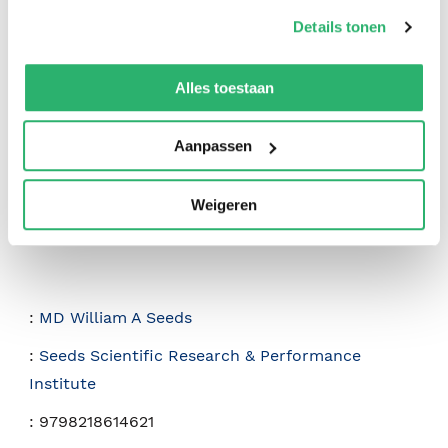
op onze
cookiebeleid pagina
.
Details tonen
0
|
0
We werken samen met
42 derden
die uw gegevens
kunnen ontvangen en verwerken.
Alles toestaan
Aanpassen
Weigeren
:
MD William A Seeds
:
Seeds Scientific Research & Performance
Institute
:
9798218614621