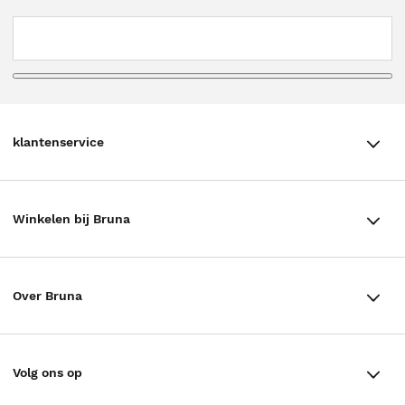
klantenservice
klantenservice
Winkelen bij Bruna
Contact
Winkels en openingstijden
Bestellen & Bezorging
Over Bruna
Assortiment in de winkel
Betalen
De organisatie
Cadeaukaarten
Annuleren & Retourneren
Volg ons op
Werken bij Bruna
Cadeauboxen