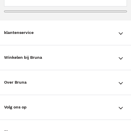
klantenservice
klantenservice
Winkelen bij Bruna
Contact
Winkels en openingstijden
Bestellen & Bezorging
Over Bruna
Assortiment in de winkel
Betalen
De organisatie
Cadeaukaarten
Annuleren & Retourneren
Volg ons op
Werken bij Bruna
Cadeauboxen
Veelgestelde vragen
TikTok #BookTok
Ondernemer worden
Staatsloterij