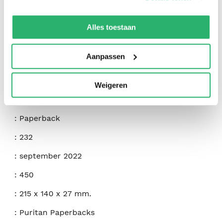
We werken samen met
42 derden
die uw gegevens
kunnen ontvangen en verwerken.
Alles toestaan
:
Jeremiah Burroughs
Aanpassen
:
Banner Of Truth Trust
:
9781800400153
Weigeren
:
Engels
:
Paperback
:
232
:
september 2022
:
450
:
215 x 140 x 27 mm.
:
Puritan Paperbacks