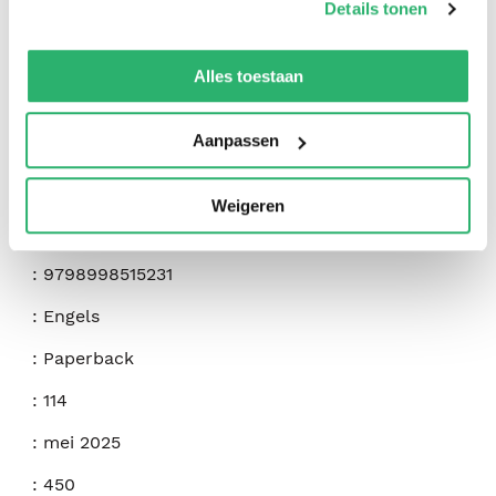
Details tonen
We werken samen met
42 derden
die uw gegevens
kunnen ontvangen en verwerken.
Alles toestaan
Aanpassen
:
Patricia Gable
Weigeren
:
Patricia Gable
:
9798998515231
:
Engels
:
Paperback
:
114
:
mei 2025
:
450