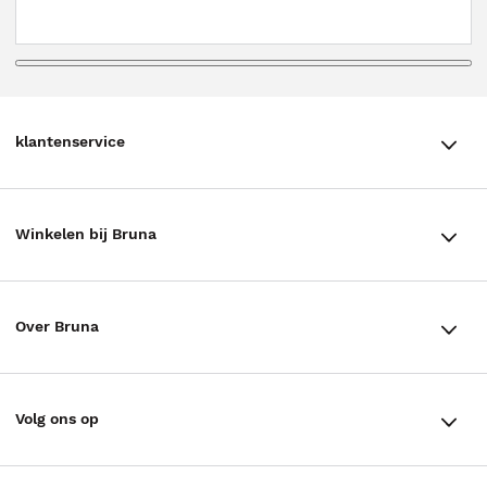
klantenservice
klantenservice
Winkelen bij Bruna
Contact
Winkels en openingstijden
Bestellen & Bezorging
Over Bruna
Assortiment in de winkel
Betalen
De organisatie
Cadeaukaarten
Annuleren & Retourneren
Volg ons op
Werken bij Bruna
Cadeauboxen
Veelgestelde vragen
TikTok #BookTok