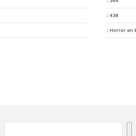
:
344
:
438
:
Horror en b