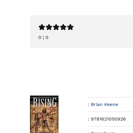
0
|
0
:
Brian Keene
:
9781621050926