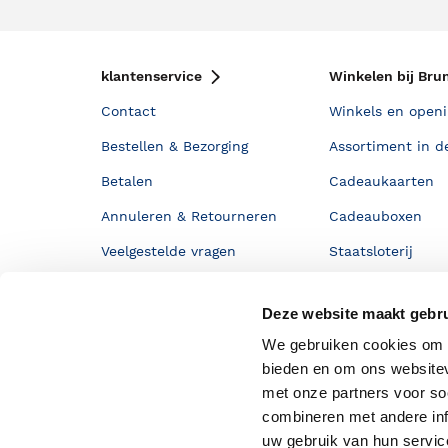
klantenservice
Winkelen bij Bru
Contact
Winkels en openi
Bestellen & Bezorging
Assortiment in d
Betalen
Cadeaukaarten
Annuleren & Retourneren
Cadeauboxen
Veelgestelde vragen
Staatsloterij
Zakelijk boeken bestellen
ING Servicepunt
Deze website maakt gebru
Douwe Egberts punten
We gebruiken cookies om c
bieden en om ons websitev
met onze partners voor so
combineren met andere inf
uw gebruik van hun servi