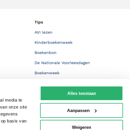
Tips
AVI lezen
Kinderboekenweek
Boekenbon
De Nationale Voorleesdagen
Boekenweek
Wet op de Vaste Boekenprijs
Alles toestaan
Winacties
al media te
van onze site
Aanpassen
 gegevens
 op basis van
Weigeren
p