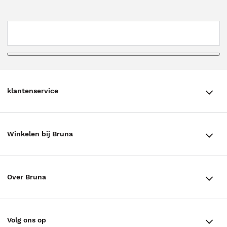
klantenservice
klantenservice
Winkelen bij Bruna
Contact
Winkels en openingstijden
Bestellen & Bezorging
Over Bruna
Assortiment in de winkel
Betalen
De organisatie
Cadeaukaarten
Annuleren & Retourneren
Volg ons op