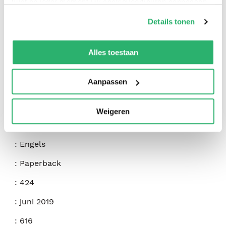
kunt op ieder moment uw cookievoorkeuren aanpassen
op onze
cookiebeleid pagina
.
Details tonen
We werken samen met
42 derden
die uw gegevens
kunnen ontvangen en verwerken.
Alles toestaan
Aanpassen
:
Duke University Press
:
Duke University Press
Weigeren
:
9781478000587
:
Engels
:
Paperback
:
424
:
juni 2019
:
616