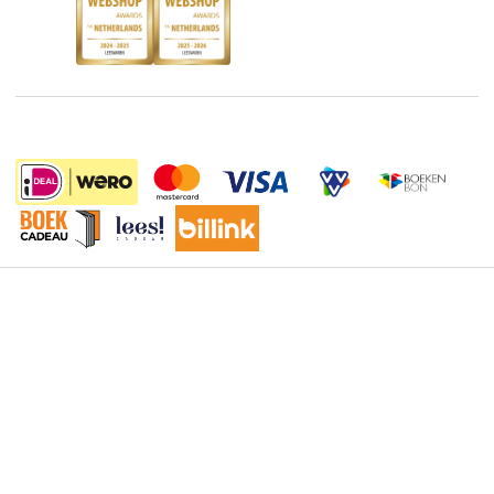
Discriminerende boeken
De Nationale Voorleesdagen
Boekenweek
Wet op de Vaste Boekenprijs
Winacties
Algemene voorwaarden
18.95
Privacy
Cookies