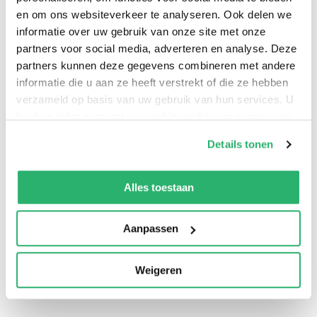
en om ons websiteverkeer te analyseren. Ook delen we
informatie over uw gebruik van onze site met onze
partners voor social media, adverteren en analyse. Deze
partners kunnen deze gegevens combineren met andere
informatie die u aan ze heeft verstrekt of die ze hebben
verzameld op basis van uw gebruik van hun services. U
kunt op ieder moment uw cookievoorkeuren aanpassen
op onze
cookiebeleid pagina
.
Details tonen
We werken samen met
42 derden
die uw gegevens
kunnen ontvangen en verwerken.
Alles toestaan
0
|
0
Aanpassen
Weigeren