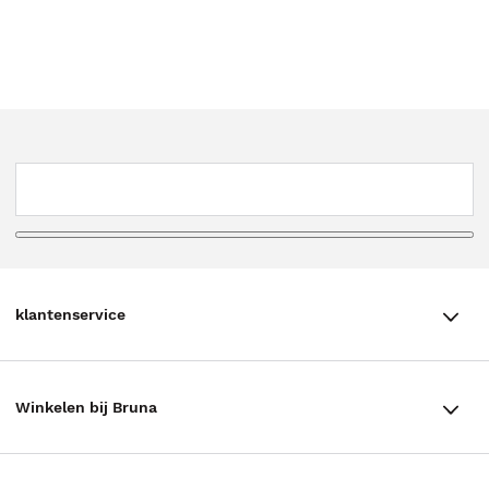
klantenservice
klantenservice
Winkelen bij Bruna
Contact
Winkels en openingstijden
Bestellen & Bezorging