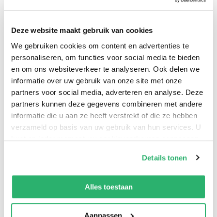
threaten his position at The Bank.
Deze website maakt gebruik van cookies
We gebruiken cookies om content en advertenties te
Daisy refuses to allow her family to slip down the
personaliseren, om functies voor social media te bieden
social ladder, so she devises a madcap plan: Anyone
en om ons websiteverkeer te analyseren. Ook delen we
informatie over uw gebruik van onze site met onze
who jeopardizes her place at the top will simply have
partners voor social media, adverteren en analyse. Deze
to be dispatched-six feet under. From Dick's
partners kunnen deze gegevens combineren met andere
arrogant boss to his scheming former mistress to a
informatie die u aan ze heeft verstrekt of die ze hebben
pair of nosy bloggers, Daisy's hit list is a who's who of
verzameld op basis van uw gebruik van hun services. U
big names with even bigger secrets. But with the
kunt op ieder moment uw cookievoorkeuren aanpassen
body count rising as the Dow Jones falls, can Daisy
op onze
cookiebeleid pagina
.
Details tonen
really get away with murder?
We werken samen met
42 derden
die uw gegevens
kunnen ontvangen en verwerken.
Alles toestaan
Molly Jong-Fast
.
Aanpassen