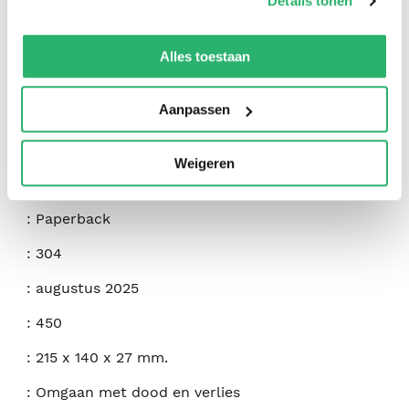
Details tonen
We werken samen met
42 derden
die uw gegevens
kunnen ontvangen en verwerken.
Alles toestaan
:
Felicity Warner
Aanpassen
:
Hay House Uk LTD
:
9781401997793
Weigeren
:
Engels
:
Paperback
:
304
:
augustus 2025
:
450
:
215 x 140 x 27 mm.
:
Omgaan met dood en verlies