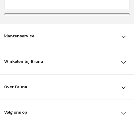
klantenservice
klantenservice
Winkelen bij Bruna
Contact
Winkels en openingstijden
Bestellen & Bezorging
Over Bruna
Assortiment in de winkel
Betalen
De organisatie
Cadeaukaarten
Annuleren & Retourneren
Volg ons op
Werken bij Bruna
Cadeauboxen
Veelgestelde vragen
TikTok #BookTok
Ondernemer worden