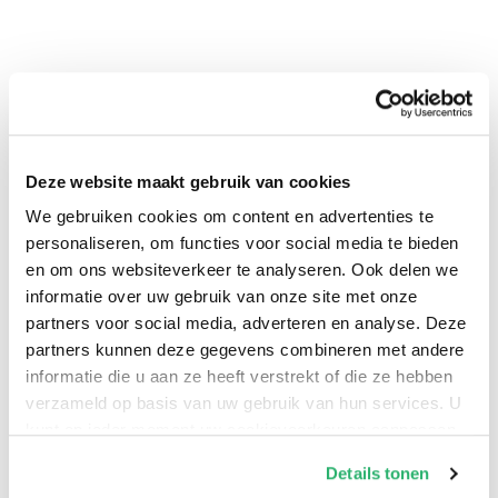
Deze website maakt gebruik van cookies
0
|
0
We gebruiken cookies om content en advertenties te
personaliseren, om functies voor social media te bieden
en om ons websiteverkeer te analyseren. Ook delen we
informatie over uw gebruik van onze site met onze
partners voor social media, adverteren en analyse. Deze
partners kunnen deze gegevens combineren met andere
informatie die u aan ze heeft verstrekt of die ze hebben
verzameld op basis van uw gebruik van hun services. U
kunt op ieder moment uw cookievoorkeuren aanpassen
op onze
cookiebeleid pagina
.
Details tonen