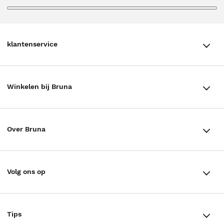
klantenservice
klantenservice
Winkelen bij Bruna
Contact
Winkels en openingstijden
Bestellen & Bezorging
Over Bruna
Assortiment in de winkel
Betalen
De organisatie
Cadeaukaarten
Annuleren & Retourneren
Volg ons op
Werken bij Bruna
Cadeauboxen
Veelgestelde vragen
TikTok #BookTok
Ondernemer worden
Staatsloterij
Tips
Zakelijk boeken bestellen
Facebook