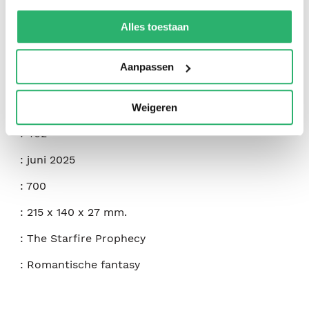
:
Chantelle N. Kerr
We werken samen met
42 derden
die uw gegevens
kunnen ontvangen en verwerken.
Alles toestaan
:
Golden Feather Publishing LLC
:
9798992404708
Aanpassen
:
Engels
:
Hardcover
Weigeren
:
462
:
juni 2025
:
700
:
215 x 140 x 27 mm.
:
The Starfire Prophecy
:
Romantische fantasy