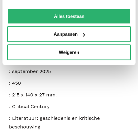
:
Leon-Paul Fargue
We werken samen met
42 derden
die uw gegevens
:
Eris
kunnen ontvangen en verwerken.
Alles toestaan
:
9781967751297
Aanpassen
:
Engels
:
Paperback
Weigeren
:
180
:
september 2025
:
450
:
215 x 140 x 27 mm.
:
Critical Century
:
Literatuur: geschiedenis en kritische
beschouwing