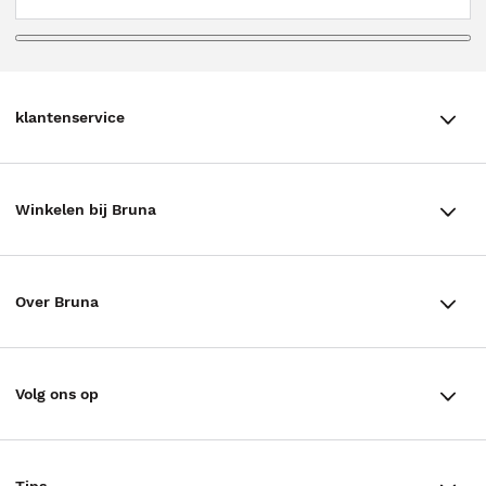
klantenservice
klantenservice
Winkelen bij Bruna
Contact
Winkels en openingstijden
Bestellen & Bezorging
Over Bruna
Assortiment in de winkel
Betalen
De organisatie
Cadeaukaarten
Annuleren & Retourneren
Volg ons op
Werken bij Bruna
Cadeauboxen
Veelgestelde vragen
TikTok #BookTok
Ondernemer worden
Staatsloterij
Tips