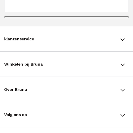
klantenservice
klantenservice
Winkelen bij Bruna
Contact
Winkels en openingstijden
Bestellen & Bezorging
Over Bruna
Assortiment in de winkel
Betalen
De organisatie
Cadeaukaarten
Annuleren & Retourneren
Volg ons op
Werken bij Bruna
Cadeauboxen
Veelgestelde vragen
TikTok #BookTok