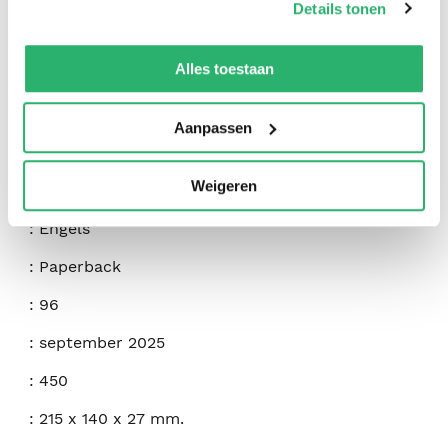
Details tonen
We werken samen met
42 derden
die uw gegevens
kunnen ontvangen en verwerken.
Alles toestaan
:
Tansy Willow
Aanpassen
:
Arcturus Publishing LTD
Weigeren
:
9781398840225
:
Engels
:
Paperback
:
96
:
september 2025
:
450
:
215 x 140 x 27 mm.