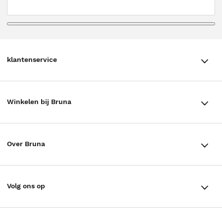
klantenservice
klantenservice
Winkelen bij Bruna
Contact
Winkels en openingstijden
Bestellen & Bezorging
Over Bruna
Assortiment in de winkel
Betalen
De organisatie
Cadeaukaarten
Annuleren & Retourneren
Volg ons op
Werken bij Bruna
Cadeauboxen
Veelgestelde vragen
TikTok #BookTok
Ondernemer worden