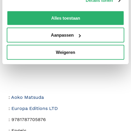
Details tonen
We werken samen met
42 derden
die uw gegevens
kunnen ontvangen en verwerken.
Alles toestaan
0
|
0
Aanpassen
Weigeren
:
Aoko Matsuda
:
Europa Editions LTD
:
9781787705876
:
Engels