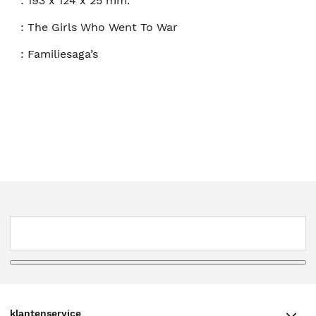
:
193 x 124 x 25 mm.
:
The Girls Who Went To War
:
Familiesaga’s
klantenservice