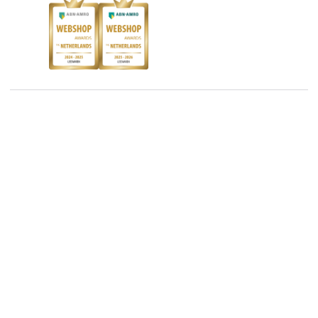
Blog
Boekenbon
Discriminerende boeken
De Nationale Voorleesdagen
Boekenweek
Wet op de Vaste Boekenprijs
Winacties
Algemene voorwaarden
Privacy
Cookies