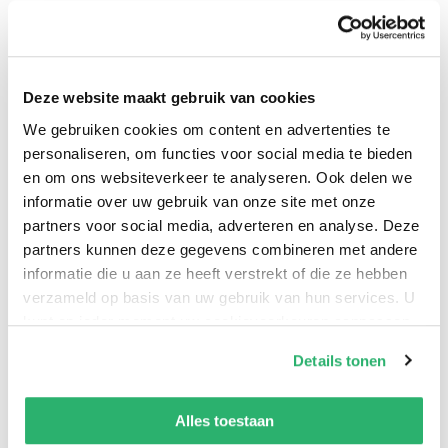
A moving historical saga from the bestselling author
of The Forgotten Daughter and The Street Orphans,
Mary Wood.
Deze website maakt gebruik van cookies
We gebruiken cookies om content en advertenties te
personaliseren, om functies voor social media te bieden
en om ons websiteverkeer te analyseren. Ook delen we
informatie over uw gebruik van onze site met onze
partners voor social media, adverteren en analyse. Deze
partners kunnen deze gegevens combineren met andere
informatie die u aan ze heeft verstrekt of die ze hebben
verzameld op basis van uw gebruik van hun services. U
kunt op ieder moment uw cookievoorkeuren aanpassen
op onze
cookiebeleid pagina
.
Details tonen
We werken samen met
42 derden
die uw gegevens
0
|
0
kunnen ontvangen en verwerken.
Alles toestaan