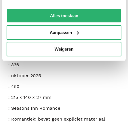
We werken samen met
42 derden
die uw gegevens
:
Amy Vastine
kunnen ontvangen en verwerken.
Alles toestaan
:
Harlequin Heartwarming Larger Print
:
9781335460202
Aanpassen
:
Engels
Weigeren
:
Paperback
:
336
:
oktober 2025
:
450
:
215 x 140 x 27 mm.
:
Seasons Inn Romance
:
Romantiek: bevat geen expliciet materiaal