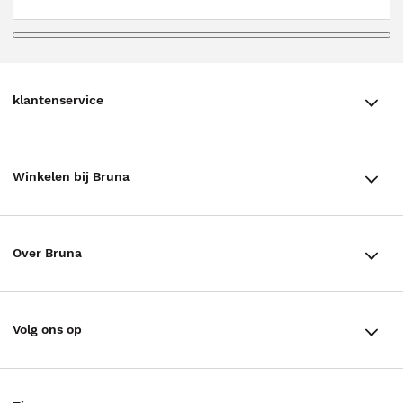
klantenservice
klantenservice
Winkelen bij Bruna
Contact
Winkels en openingstijden
Bestellen & Bezorging
Over Bruna
Assortiment in de winkel
Betalen
De organisatie
Cadeaukaarten
Annuleren & Retourneren
Volg ons op
Werken bij Bruna
Cadeauboxen
Veelgestelde vragen
TikTok #BookTok
Ondernemer worden
Staatsloterij