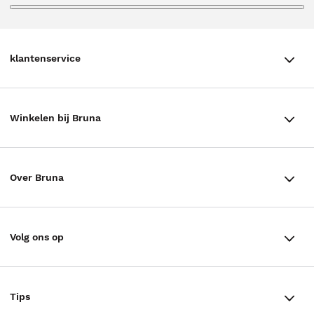
klantenservice
klantenservice
Winkelen bij Bruna
Contact
Winkels en openingstijden
Bestellen & Bezorging
Over Bruna
Assortiment in de winkel
Betalen
De organisatie
Cadeaukaarten
Annuleren & Retourneren
Volg ons op
Werken bij Bruna
Cadeauboxen
Veelgestelde vragen
TikTok #BookTok
Ondernemer worden
Staatsloterij
Tips
Zakelijk boeken bestellen
Facebook