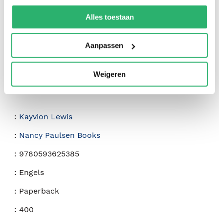
We werken samen met
42 derden
die uw gegevens
kunnen ontvangen en verwerken.
Alles toestaan
Aanpassen
Weigeren
:
Kayvion Lewis
:
Nancy Paulsen Books
:
9780593625385
:
Engels
:
Paperback
:
400