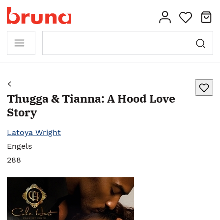
Thugga & Tianna: A Hood Love
Story
Latoya Wright
Engels
288