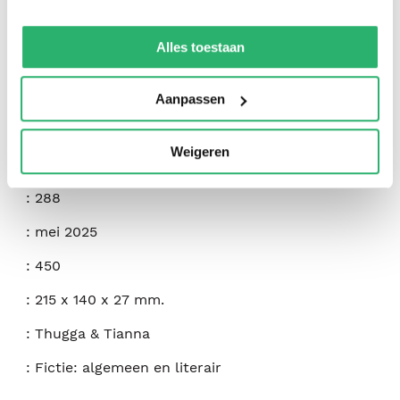
We werken samen met
42 derden
die uw gegevens
:
Latoya Wright
kunnen ontvangen en verwerken.
Alles toestaan
:
Independently Published
:
9798284776834
Aanpassen
:
Engels
Weigeren
:
Paperback
:
288
:
mei 2025
:
450
:
215 x 140 x 27 mm.
:
Thugga & Tianna
:
Fictie: algemeen en literair