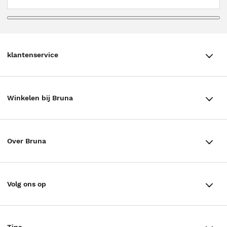
klantenservice
klantenservice
Winkelen bij Bruna
Contact
Winkels en openingstijden
Bestellen & Bezorging
Over Bruna
Assortiment in de winkel
Betalen
De organisatie
Cadeaukaarten
Annuleren & Retourneren
Volg ons op
Werken bij Bruna
Cadeauboxen
Veelgestelde vragen
TikTok #BookTok
Ondernemer worden
Staatsloterij
Tips