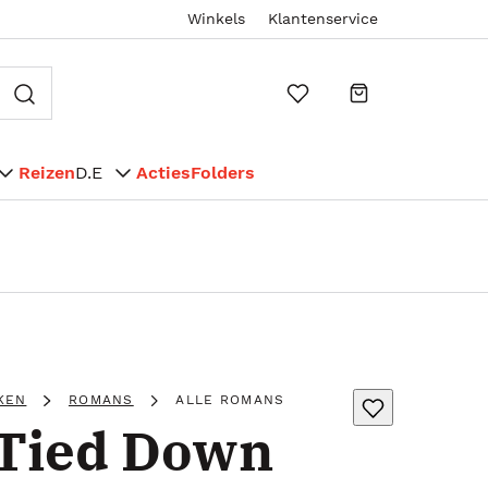
Winkels
Klantenservice
Reizen
D.E
Acties
Folders
KEN
ROMANS
ALLE ROMANS
 Tied Down