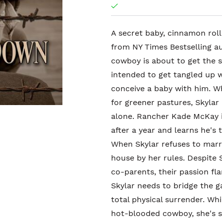
A secret baby, cinnamon rol
from NY Times Bestselling au
cowboy is about to get the su
intended to get tangled up 
conceive a baby with him. W
for greener pastures, Skylar 
alone. Rancher Kade McKay 
after a year and learns he's 
When Skylar refuses to marry
house by her rules. Despite S
co-parents, their passion fl
Skylar needs to bridge the 
total physical surrender. Whi
hot-blooded cowboy, she's st