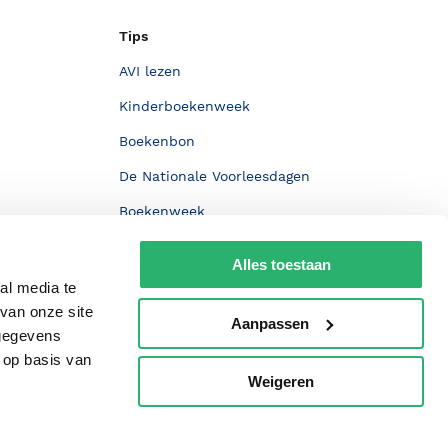
Tips
AVI lezen
Kinderboekenweek
Boekenbon
De Nationale Voorleesdagen
Boekenweek
Wet op de Vaste Boekenprijs
Alles toestaan
Winacties
al media te
van onze site
Aanpassen
 gegevens
 op basis van
Weigeren
p