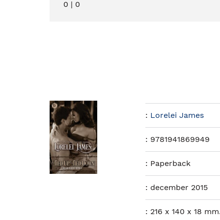
0
|
0
:
Lorelei James
:
9781941869949
:
Paperback
:
december 2015
:
216 x 140 x 18 mm