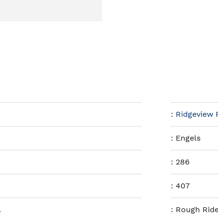
:
Ridgeview 
:
Engels
:
286
:
407
.
:
Rough Rid