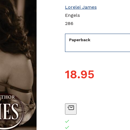
Lorelei James
Engels
286
Paperback
18.95