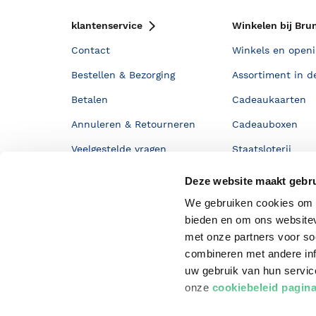
klantenservice
Winkelen bij Bru
Contact
Winkels en openi
Bestellen & Bezorging
Assortiment in d
Betalen
Cadeaukaarten
Annuleren & Retourneren
Cadeauboxen
Veelgestelde vragen
Staatsloterij
Zakelijk boeken bestellen
ING Servicepunt
Deze website maakt gebru
Douwe Egberts punten
We gebruiken cookies om c
bieden en om ons websitev
met onze partners voor so
combineren met andere inf
uw gebruik van hun servi
onze
cookiebeleid pagin