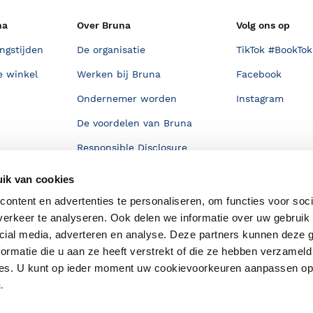
na
Over Bruna
Volg ons op
ngstijden
De organisatie
TikTok #BookTok
e winkel
Werken bij Bruna
Facebook
Ondernemer worden
Instagram
De voordelen van Bruna
Responsible Disclosure
Statement
en
ik van cookies
Blog
ontent en advertenties te personaliseren, om functies voor soci
Discriminerende boeken
erkeer te analyseren. Ook delen we informatie over uw gebruik 
cial media, adverteren en analyse. Deze partners kunnen deze
ormatie die u aan ze heeft verstrekt of die ze hebben verzameld
ces. U kunt op ieder moment uw cookievoorkeuren aanpassen o
a
.