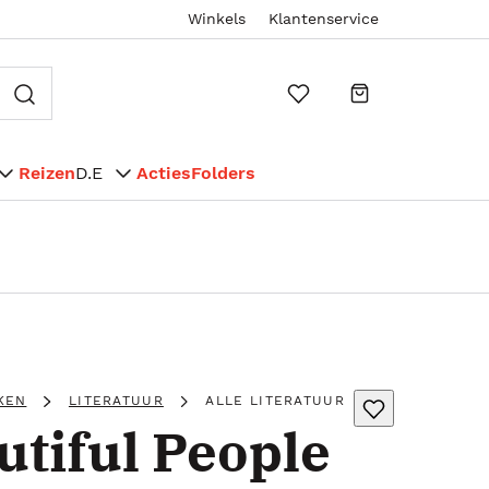
Winkels
Klantenservice
Reizen
D.E
Acties
Folders
KEN
LITERATUUR
ALLE LITERATUUR
autiful People