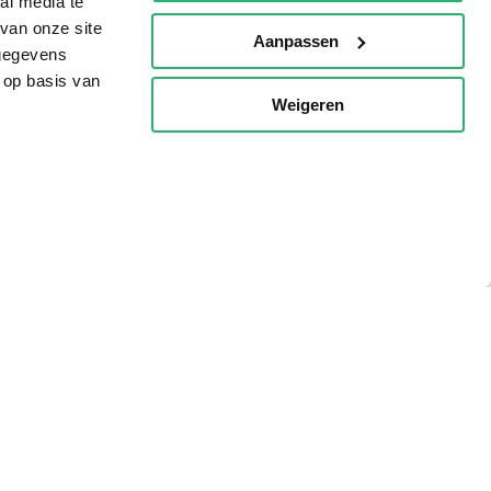
al media te
AVI lezen
van onze site
Aanpassen
Kinderboekenweek
 gegevens
 op basis van
Boekenbon
Weigeren
p
De Nationale Voorleesdagen
Boekenweek
Wet op de Vaste Boekenprijs
Winacties