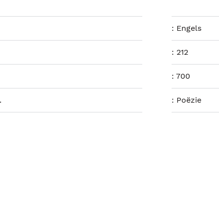
:
Engels
:
212
:
700
.
:
Poëzie