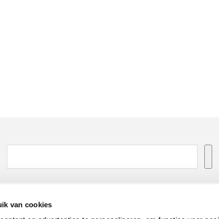
ik van cookies
na
Over Bruna
Volg ons op