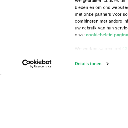
We gebruiken cookies om c
Contact
Winkels en openi
bieden en om ons websitev
Bestellen & Bezorging
Assortiment in d
met onze partners voor so
combineren met andere inf
Betalen
Cadeaukaarten
uw gebruik van hun servi
Annuleren & Retourneren
Cadeauboxen
onze
cookiebeleid pagin
Veelgestelde vragen
Staatsloterij
We werken samen met
42
Zakelijk boeken bestellen
ING Servicepunt
Douwe Egberts punten
Details tonen