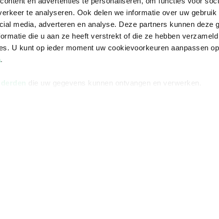
ontent en advertenties te personaliseren, om functies voor soci
ngstijden
De organisatie
TikTok #BookTok
erkeer te analyseren. Ook delen we informatie over uw gebruik 
e winkel
Werken bij Bruna
Facebook
cial media, adverteren en analyse. Deze partners kunnen deze
ormatie die u aan ze heeft verstrekt of die ze hebben verzameld
Ondernemer worden
Instagram
ces. U kunt op ieder moment uw cookievoorkeuren aanpassen o
De voordelen van Bruna
a
.
Responsible Disclosure
Statement
 derden
die uw gegevens kunnen ontvangen en verwerken.
en
Blog
Discriminerende boeken