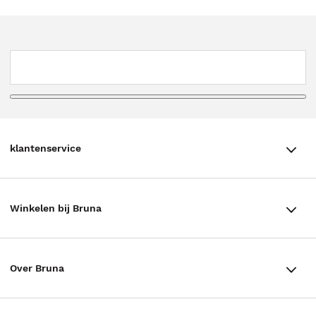
klantenservice
klantenservice
Winkelen bij Bruna
Contact
Winkels en openingstijden
Bestellen & Bezorging
Over Bruna
Assortiment in de winkel
Betalen
De organisatie
Cadeaukaarten