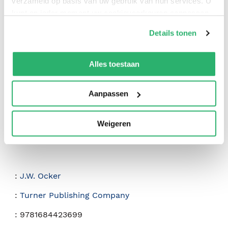
verzameld op basis van uw gebruik van hun services. U
kunt op ieder moment uw cookievoorkeuren aanpassen
op onze
cookiebeleid pagina
.
Details tonen
0
|
0
We werken samen met
42 derden
die uw gegevens
kunnen ontvangen en verwerken.
Alles toestaan
Aanpassen
Weigeren
:
J.W. Ocker
:
Turner Publishing Company
:
9781684423699