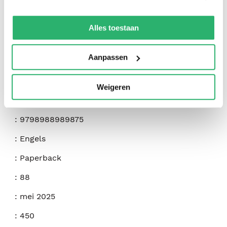
We werken samen met
42 derden
die uw gegevens
kunnen ontvangen en verwerken.
Alles toestaan
Aanpassen
:
Jill Michelle
Weigeren
:
Riot In Your Throat
:
9798988989875
:
Engels
:
Paperback
:
88
:
mei 2025
:
450