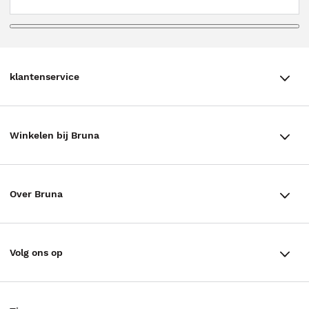
klantenservice
klantenservice
Winkelen bij Bruna
Contact
Winkels en openingstijden
Bestellen & Bezorging
Over Bruna
Assortiment in de winkel
Betalen
De organisatie
Cadeaukaarten
Annuleren & Retourneren
Volg ons op
Werken bij Bruna
Cadeauboxen
Veelgestelde vragen
TikTok #BookTok
Ondernemer worden
Staatsloterij