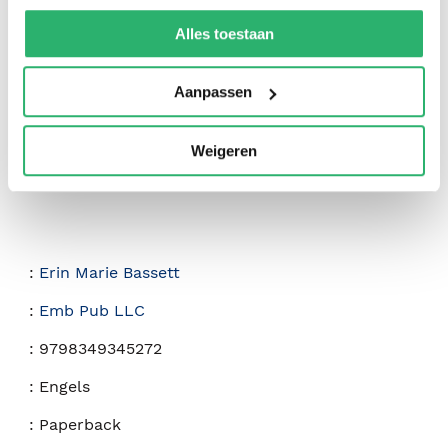
We werken samen met
42 derden
die uw gegevens
0
|
0
kunnen ontvangen en verwerken.
Alles toestaan
Aanpassen
Weigeren
:
Erin Marie Bassett
:
Emb Pub LLC
:
9798349345272
:
Engels
:
Paperback