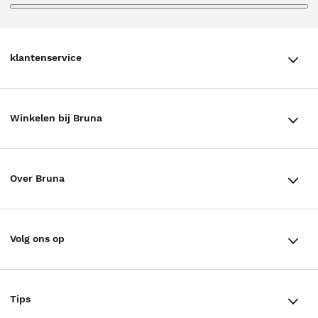
klantenservice
klantenservice
Winkelen bij Bruna
Contact
Winkels en openingstijden
Bestellen & Bezorging
Over Bruna
Assortiment in de winkel
Betalen
De organisatie
Cadeaukaarten
Annuleren & Retourneren
Volg ons op
Werken bij Bruna
Cadeauboxen
Veelgestelde vragen
TikTok #BookTok
Ondernemer worden
Staatsloterij
Tips
Zakelijk boeken bestellen
Facebook