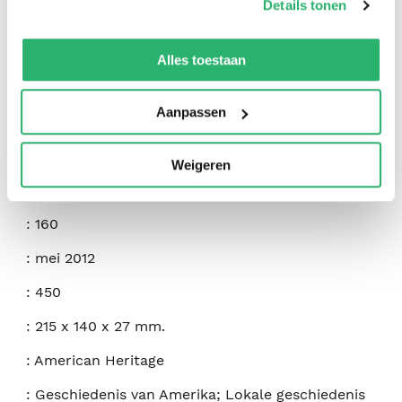
Details tonen
We werken samen met
42 derden
die uw gegevens
:
Cynthia D. Bittinger
kunnen ontvangen en verwerken.
Alles toestaan
:
History Press
Aanpassen
:
9781609492625
:
Engels
Weigeren
:
Paperback
:
160
:
mei 2012
:
450
:
215 x 140 x 27 mm.
:
American Heritage
:
Geschiedenis van Amerika; Lokale geschiedenis