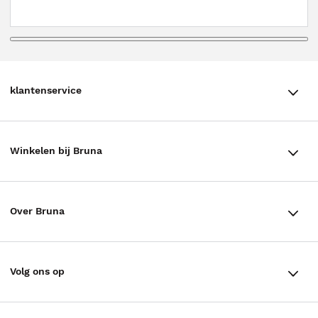
klantenservice
klantenservice
Winkelen bij Bruna
Contact
Winkels en openingstijden
Bestellen & Bezorging
Over Bruna
Assortiment in de winkel
Betalen
De organisatie
Cadeaukaarten
Annuleren & Retourneren
Volg ons op
Werken bij Bruna
Cadeauboxen
Veelgestelde vragen
TikTok #BookTok
Ondernemer worden