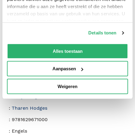
informatie die u aan ze heeft verstrekt of die ze hebben
verzameld op basis van uw gebruik van hun services. U
0
|
0
kunt op ieder moment uw cookievoorkeuren aanpassen
op onze
cookiebeleid pagina
.
Details tonen
We werken samen met
42 derden
die uw gegevens
kunnen ontvangen en verwerken.
Alles toestaan
Aanpassen
Weigeren
:
Terry Hodges
:
Tharen Hodges
:
9781629671000
:
Engels