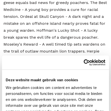
geese equals bad news for greedy poachers. The Best
Medicine - A young boy provides a cure for racial
tension. Ordeal at Skull Canyon - A dark night and a
mistake on an offshore island nearly proves fatal for
a young warden. Hoffman's Lucky Shot - A lucky
break spares the evil life of a dangerous poacher.
Moseley's Reward - A well timed tip sets wardens on
the trail of outlaw mountain lion trappers. Herpie
and the Snake Lady - Wardens raid an absolute
house of horrors and target lawless reptile dealers.
Road Hunter - A road-hunting pheasant poacher
leads a clever warden to pull off the most
Deze website maakt gebruik van cookies
spectacular arrest of his career. Harold's Toughest
We gebruiken cookies om content en advertenties te
Race - A tough, marathon-running warden amazes
personaliseren, om functies voor social media te bieden
everyone by running down an escaping would-be
en om ons websiteverkeer te analyseren. Ook delen we
informatie over uw gebruik van onze site met onze
rapist. Fatal Flaw - One dark mountain night, a lone