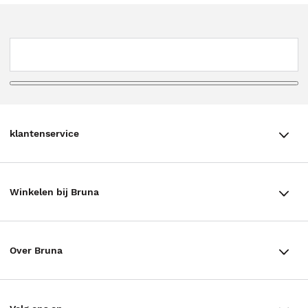
klantenservice
klantenservice
Winkelen bij Bruna
Contact
Winkels en openingstijden
Bestellen & Bezorging
Over Bruna
Assortiment in de winkel
Betalen
De organisatie
Cadeaukaarten
Annuleren & Retourneren