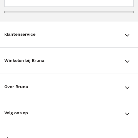
klantenservice
klantenservice
Winkelen bij Bruna
Contact
Winkels en openingstijden
Bestellen & Bezorging
Over Bruna
Assortiment in de winkel
Betalen
De organisatie
Cadeaukaarten
Annuleren & Retourneren
Volg ons op
Werken bij Bruna
Cadeauboxen
Veelgestelde vragen
TikTok #BookTok
Ondernemer worden
Staatsloterij