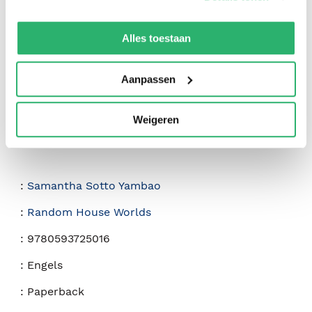
0
|
0
We werken samen met
42 derden
die uw gegevens
kunnen ontvangen en verwerken.
Alles toestaan
Aanpassen
Weigeren
:
Samantha Sotto Yambao
:
Random House Worlds
:
9780593725016
:
Engels
:
Paperback