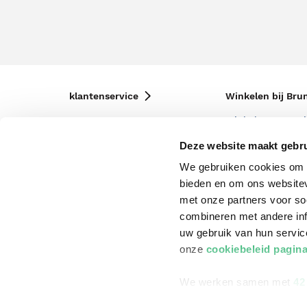
klantenservice
Winkelen bij Bru
Contact
Winkels en openi
Bestellen & Bezorging
Assortiment in d
Deze website maakt gebru
We gebruiken cookies om c
Betalen
Cadeaukaarten
bieden en om ons websitev
Annuleren & Retourneren
Cadeauboxen
met onze partners voor so
Veelgestelde vragen
Staatsloterij
combineren met andere inf
uw gebruik van hun servi
Zakelijk boeken bestellen
ING Servicepunt
onze
cookiebeleid pagin
Douwe Egberts punten
We werken samen met
42