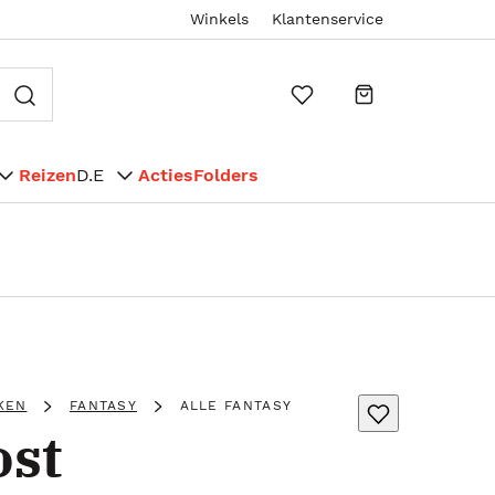
Winkels
Klantenservice
Reizen
D.E
Acties
Folders
KEN
FANTASY
ALLE FANTASY
ost