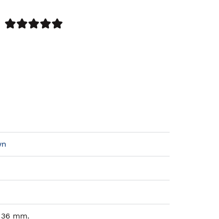
wn
x 36 mm.