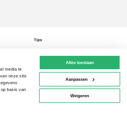
Tips
AVI lezen
Kinderboekenweek
Alles toestaan
al media te
Boekenbon
van onze site
Aanpassen
De Nationale Voorleesdagen
 gegevens
Boekenweek
 op basis van
Weigeren
p
Wet op de Vaste Boekenprijs
Winacties