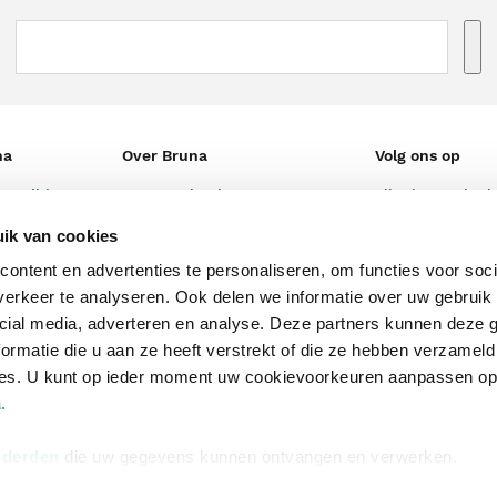
na
Over Bruna
Volg ons op
ngstijden
De organisatie
TikTok #BookTok
e winkel
Werken bij Bruna
Facebook
ik van cookies
ontent en advertenties te personaliseren, om functies voor soci
Ondernemer worden
Instagram
erkeer te analyseren. Ook delen we informatie over uw gebruik 
De voordelen van Bruna
cial media, adverteren en analyse. Deze partners kunnen deze
Responsible Disclosure
ormatie die u aan ze heeft verstrekt of die ze hebben verzameld
Statement
ces. U kunt op ieder moment uw cookievoorkeuren aanpassen o
en
a
.
Blog
Discriminerende boeken
 derden
die uw gegevens kunnen ontvangen en verwerken.