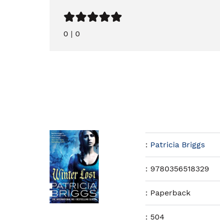
0
|
0
:
Patricia Briggs
:
9780356518329
:
Paperback
:
504