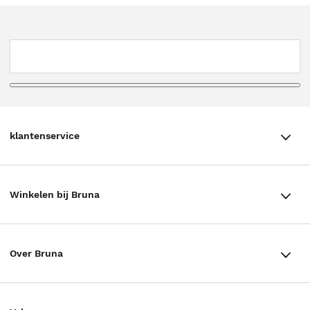
klantenservice
klantenservice
Winkelen bij Bruna
Contact
Winkels en openingstijden
Bestellen & Bezorging
Over Bruna
Assortiment in de winkel
Betalen
De organisatie
Cadeaukaarten
Annuleren & Retourneren