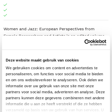
Women and Jazz: European Perspectives from
Female Researchers and Artists is an edited volume
bringing together the work of female researchers
exploring the complex relationship between jazz and
gender.
Deze website maakt gebruik van cookies
We gebruiken cookies om content en advertenties te
personaliseren, om functies voor social media te bieden
Routledge
.
en om ons websiteverkeer te analyseren. Ook delen we
informatie over uw gebruik van onze site met onze
partners voor social media, adverteren en analyse. Deze
partners kunnen deze gegevens combineren met andere
informatie die u aan ze heeft verstrekt of die ze hebben
verzameld op basis van uw gebruik van hun services. U