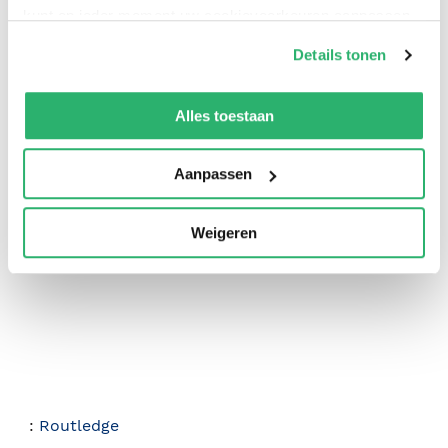
kunt op ieder moment uw cookievoorkeuren aanpassen
op onze
cookiebeleid pagina
.
Details tonen
We werken samen met
42 derden
die uw gegevens
kunnen ontvangen en verwerken.
Alles toestaan
0
|
0
Aanpassen
Weigeren
:
Routledge