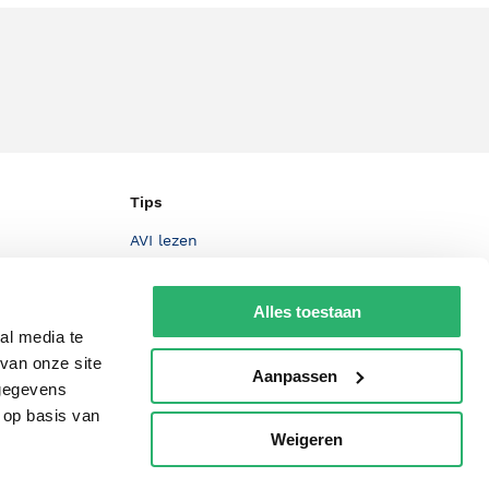
Tips
AVI lezen
Kinderboekenweek
Alles toestaan
Boekenbon
al media te
De Nationale Voorleesdagen
van onze site
Aanpassen
 gegevens
Boekenweek
 op basis van
Wet op de Vaste Boekenprijs
Weigeren
p
Winacties