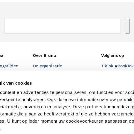
na
Over Bruna
Volg ons op
ngstijden
De organisatie
TikTok #BookTok
e winkel
Werken bij Bruna
Facebook
ik van cookies
Ondernemer worden
Instagram
ontent en advertenties te personaliseren, om functies voor soci
De voordelen van Bruna
erkeer te analyseren. Ook delen we informatie over uw gebruik 
cial media, adverteren en analyse. Deze partners kunnen deze
Responsible Disclosure
ormatie die u aan ze heeft verstrekt of die ze hebben verzameld
Statement
en
ces. U kunt op ieder moment uw cookievoorkeuren aanpassen o
Blog
a
.