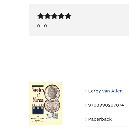
0
|
0
:
Leroy van Allen
:
9798990297074
:
Paperback