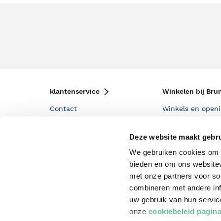
klantenservice
Winkelen bij Bru
Contact
Winkels en openi
Bestellen & Bezorging
Assortiment in d
Deze website maakt gebru
Betalen
Cadeaukaarten
We gebruiken cookies om c
Annuleren & Retourneren
Cadeauboxen
bieden en om ons websitev
met onze partners voor so
Veelgestelde vragen
Staatsloterij
combineren met andere inf
Zakelijk boeken bestellen
ING Servicepunt
uw gebruik van hun servi
onze
cookiebeleid pagin
Douwe Egberts punten