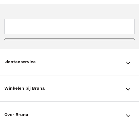
klantenservice
klantenservice
Winkelen bij Bruna
Contact
Winkels en openingstijden
Bestellen & Bezorging
Over Bruna
Assortiment in de winkel
Betalen
De organisatie
Cadeaukaarten
Annuleren & Retourneren