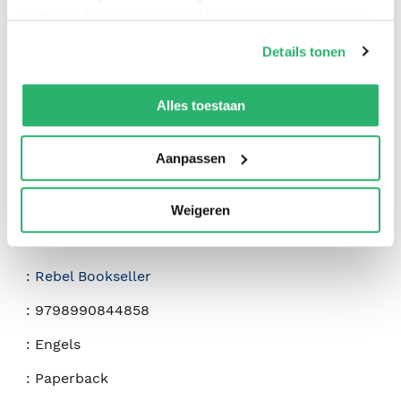
0
|
0
kunt op ieder moment uw cookievoorkeuren aanpassen
op onze
cookiebeleid pagina
.
Details tonen
We werken samen met
42 derden
die uw gegevens
kunnen ontvangen en verwerken.
Alles toestaan
Aanpassen
Weigeren
:
Andrew Laties
:
Rebel Bookseller
:
9798990844858
:
Engels
:
Paperback