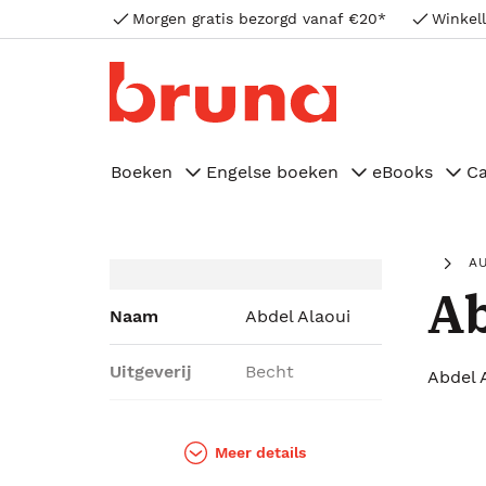
Morgen gratis bezorgd vanaf €20*
Winkell
Boeken
Engelse boeken
eBooks
C
A
Ab
Naam
Abdel Alaoui
Uitgeverij
Becht
Abdel 
Genres
Kookboeken
Meer details