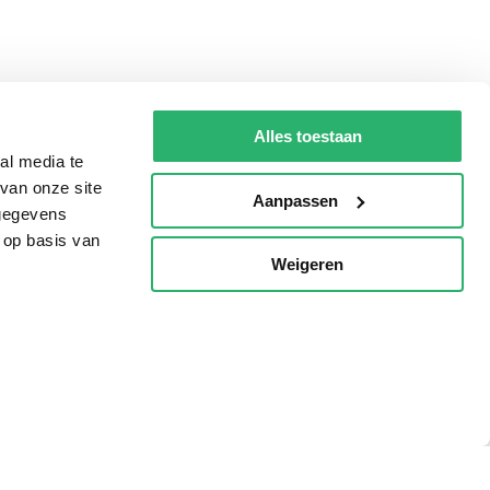
Alles toestaan
al media te
van onze site
Aanpassen
 gegevens
 op basis van
Weigeren
p
Tips
AVI lezen
Kinderboekenweek
Boekenbon