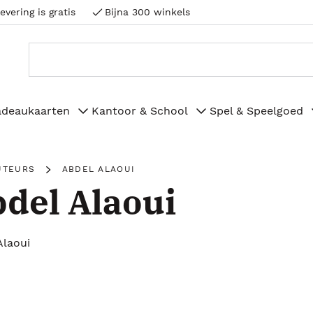
evering is gratis
Bijna 300 winkels
adeaukaarten
Kantoor & School
Spel & Speelgoed
UTEURS
ABDEL ALAOUI
del Alaoui
Alaoui