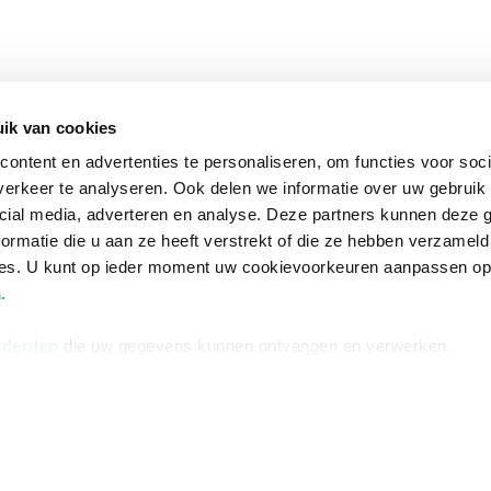
ik van cookies
ontent en advertenties te personaliseren, om functies voor soci
erkeer te analyseren. Ook delen we informatie over uw gebruik 
cial media, adverteren en analyse. Deze partners kunnen deze
ormatie die u aan ze heeft verstrekt of die ze hebben verzameld
ces. U kunt op ieder moment uw cookievoorkeuren aanpassen o
a
.
 derden
die uw gegevens kunnen ontvangen en verwerken.
na
Over Bruna
Volg ons op
ngstijden
De organisatie
TikTok #BookTok
e winkel
Werken bij Bruna
Facebook
Ondernemer worden
Instagram