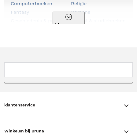
Computerboeken
Religie
Fantasy
Romans
Geschiedenis & politiek
School & studieboeken
Meer genres
Hobbyboeken
Serie
Huis, tuin & dier
Spiritualiteit
Kalenders & agenda's
Sportboeken
Kinderboeken
Stripboeken
Kookboeken
Thema
Kunst & cultuur
Thrillers
Literatuur
Young adult
Luisterboeken
klantenservice
klantenservice
Winkelen bij Bruna
Contact