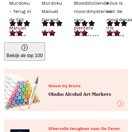
Murdoku
Murdoku
Bloedstollende
Alice is
- Terug in
Manuel
moordmysteries
niet de
de tijd
Garand
voor
moordenaa
Manuel
pientere
Iris
19.99
19.99
17.99
16.99
Garand
puzzelaars
Starling
G.T.
Karber
Bekijk de top 100
Nieuw bij Bruna
Ohuhu Alcohol Art Markers
Sfeervolle terugkeer naar De Zeven