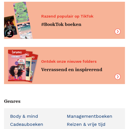
Razend populair op TikTok
#BookTok boeken
Ontdek onze nieuwe folders
Verrassend en inspirerend
Genres
Body & mind
Managementboeken
Cadeauboeken
Reizen & vrije tijd