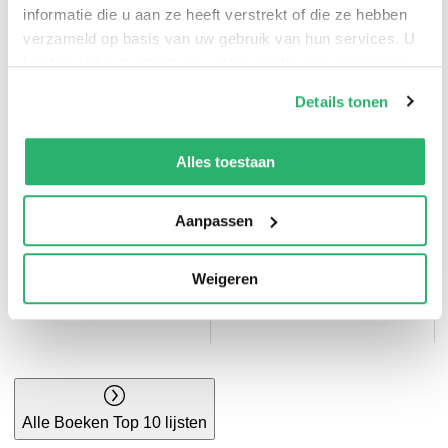
informatie die u aan ze heeft verstrekt of die ze hebben
Bruna top 10
Thrillers top 10
verzameld op basis van uw gebruik van hun services. U
kunt op ieder moment uw cookievoorkeuren aanpassen
op onze
cookiebeleid pagina
.
Details tonen
We werken samen met
42 derden
die uw gegevens
kunnen ontvangen en verwerken.
Alles toestaan
Aanpassen
Kinderboeken top
Weigeren
10
Kookboeken top 10
Alle Boeken Top 10 lijsten