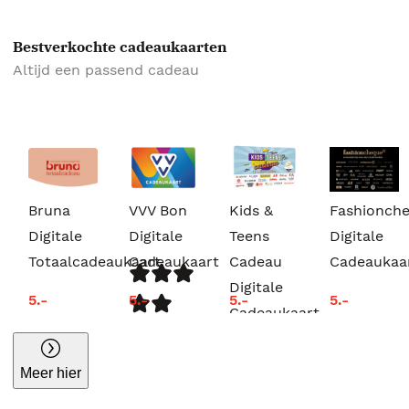
Bestverkochte cadeaukaarten
Altijd een passend cadeau
Bruna
VVV Bon
Kids &
Fashionch
Digitale
Digitale
Teens
Digitale
Totaalcadeaukaart
Cadeaukaart
Cadeau
Cadeaukaa
Digitale
5.-
5.-
5.-
5.-
Cadeaukaart
Meer hier