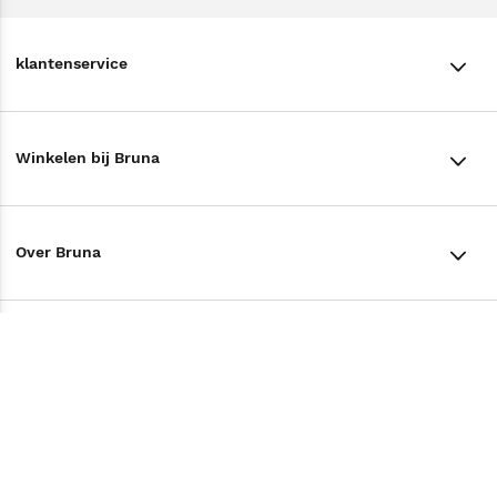
klantenservice
klantenservice
Winkelen bij Bruna
Contact
Winkels en openingstijden
Bestellen & Bezorging
Over Bruna
Assortiment in de winkel
Betalen
De organisatie
Cadeaukaarten
Annuleren & Retourneren
Volg ons op
Werken bij Bruna
Cadeauboxen
Veelgestelde vragen
TikTok #BookTok
Ondernemer worden
Staatsloterij
Tips
Zakelijk boeken bestellen
Facebook
De voordelen van Bruna
ING Servicepunten