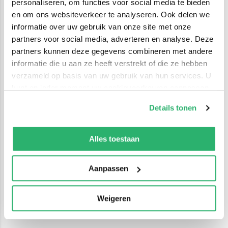
personaliseren, om functies voor social media te bieden
en om ons websiteverkeer te analyseren. Ook delen we
informatie over uw gebruik van onze site met onze
partners voor social media, adverteren en analyse. Deze
partners kunnen deze gegevens combineren met andere
informatie die u aan ze heeft verstrekt of die ze hebben
verzameld op basis van uw gebruik van hun services. U
kunt op ieder moment uw cookievoorkeuren aanpassen
op onze
cookiebeleid pagina
.
Details tonen
We werken samen met
42 derden
die uw gegevens
kunnen ontvangen en verwerken.
Alles toestaan
Aanpassen
Weigeren