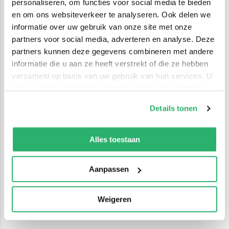
personaliseren, om functies voor social media te bieden
en om ons websiteverkeer te analyseren. Ook delen we
informatie over uw gebruik van onze site met onze
partners voor social media, adverteren en analyse. Deze
partners kunnen deze gegevens combineren met andere
informatie die u aan ze heeft verstrekt of die ze hebben
verzameld op basis van uw gebruik van hun services. U
kunt op ieder moment uw cookievoorkeuren aanpassen
op onze
cookiebeleid pagina
.
Details tonen
We werken samen met
42 derden
die uw gegevens
kunnen ontvangen en verwerken.
Alles toestaan
Aanpassen
Weigeren