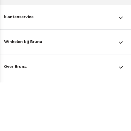
klantenservice
klantenservice
Winkelen bij Bruna
Contact
Winkels en openingstijden
Bestellen & Bezorging
Over Bruna
Assortiment in de winkel
Betalen
De organisatie
Cadeaukaarten
Annuleren & Retourneren
Volg ons op
Werken bij Bruna
Cadeauboxen
Veelgestelde vragen
TikTok #BookTok
Ondernemer worden
Staatsloterij
Tips
Zakelijk boeken bestellen
Facebook
De voordelen van Bruna
ING Servicepunten