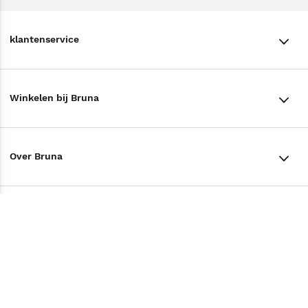
klantenservice
klantenservice
Winkelen bij Bruna
Contact
Winkels en openingstijden
Bestellen & Bezorging
Over Bruna
Assortiment in de winkel
Betalen
De organisatie
Cadeaukaarten
Annuleren & Retourneren
Volg ons op
Werken bij Bruna
Cadeauboxen
Veelgestelde vragen
TikTok #BookTok
Ondernemer worden
Staatsloterij
Tips
Zakelijk boeken bestellen
Facebook
De voordelen van Bruna
ING Servicepunten