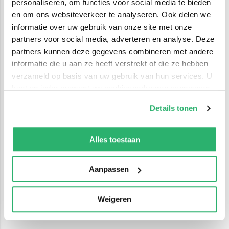
personaliseren, om functies voor social media te bieden
en om ons websiteverkeer te analyseren. Ook delen we
informatie over uw gebruik van onze site met onze
partners voor social media, adverteren en analyse. Deze
partners kunnen deze gegevens combineren met andere
informatie die u aan ze heeft verstrekt of die ze hebben
verzameld op basis van uw gebruik van hun services. U
kunt op ieder moment uw cookievoorkeuren aanpassen
op onze
cookiebeleid pagina
.
Details tonen
We werken samen met
42 derden
die uw gegevens
kunnen ontvangen en verwerken.
Alles toestaan
Aanpassen
Weigeren