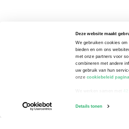
Deze website maakt gebru
We gebruiken cookies om c
bieden en om ons websitev
met onze partners voor so
combineren met andere inf
uw gebruik van hun servi
onze
cookiebeleid pagin
We werken samen met
42
klantenservice
Winkelen bij Bru
Details tonen
Contact
Winkels en openi
Bestellen & Bezorging
Assortiment in d
Betalen
Cadeaukaarten