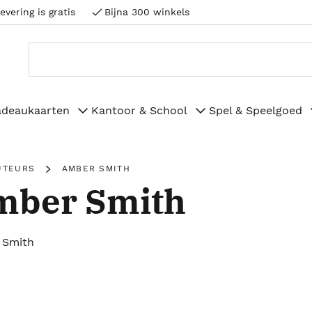
evering is gratis
Bijna 300 winkels
adeaukaarten
Kantoor & School
Spel & Speelgoed
UTEURS
AMBER SMITH
mber Smith
 Smith