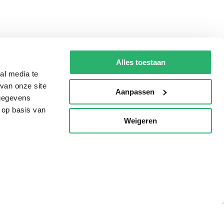
Alles toestaan
al media te
van onze site
Aanpassen
 gegevens
 op basis van
Weigeren
p
Tips
AVI lezen
Kinderboekenweek
Boekenbon