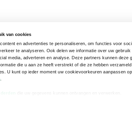
ik van cookies
ontent en advertenties te personaliseren, om functies voor soci
erkeer te analyseren. Ook delen we informatie over uw gebruik 
cial media, adverteren en analyse. Deze partners kunnen deze
ormatie die u aan ze heeft verstrekt of die ze hebben verzameld
ces. U kunt op ieder moment uw cookievoorkeuren aanpassen o
a
.
 derden
die uw gegevens kunnen ontvangen en verwerken.
na
Over Bruna
Volg ons op
ngstijden
De organisatie
TikTok #BookTok
e winkel
Werken bij Bruna
Facebook
Ondernemer worden
Instagram