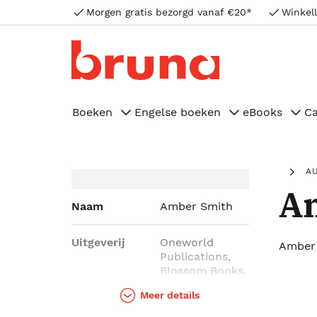
Morgen gratis bezorgd vanaf €20*
Winkell
Boeken
Engelse boeken
eBooks
C
A
A
Naam
Amber Smith
Uitgeverij
Oneworld
Amber
Publications,
Blossom Books,
Margaret K.
Meer details
McElderry
Books, Atria