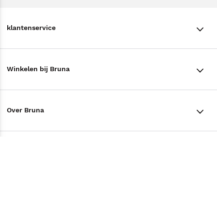
klantenservice
klantenservice
Winkelen bij Bruna
Contact
Winkels en openingstijden
Bestellen & Bezorging
Over Bruna
Assortiment in de winkel
Betalen
De organisatie
Cadeaukaarten
Annuleren & Retourneren
Volg ons op
Werken bij Bruna
Cadeauboxen
Veelgestelde vragen
TikTok #BookTok
Ondernemer worden
Staatsloterij
Tips
Zakelijk boeken bestellen
Facebook
De voordelen van Bruna
ING Servicepunten