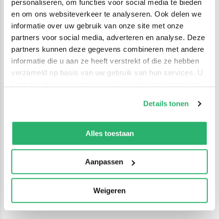
personaliseren, om functies voor social media te bieden
en om ons websiteverkeer te analyseren. Ook delen we
informatie over uw gebruik van onze site met onze
partners voor social media, adverteren en analyse. Deze
partners kunnen deze gegevens combineren met andere
informatie die u aan ze heeft verstrekt of die ze hebben
verzameld op basis van uw gebruik van hun services. U
kunt op ieder moment uw cookievoorkeuren aanpassen
op onze
cookiebeleid pagina
.
Details tonen
We werken samen met
42 derden
die uw gegevens
kunnen ontvangen en verwerken.
Alles toestaan
Aanpassen
Weigeren