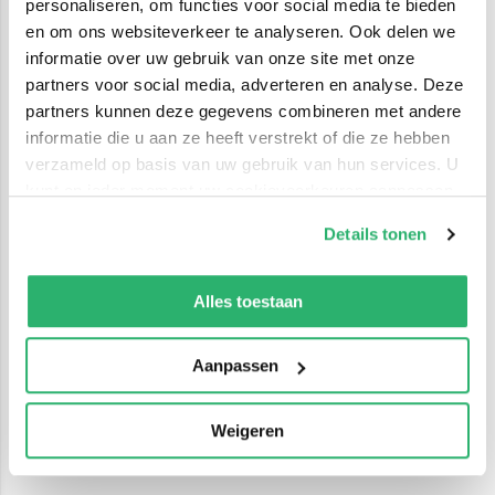
personaliseren, om functies voor social media te bieden
en om ons websiteverkeer te analyseren. Ook delen we
informatie over uw gebruik van onze site met onze
partners voor social media, adverteren en analyse. Deze
partners kunnen deze gegevens combineren met andere
informatie die u aan ze heeft verstrekt of die ze hebben
verzameld op basis van uw gebruik van hun services. U
kunt op ieder moment uw cookievoorkeuren aanpassen
op onze
cookiebeleid pagina
.
Details tonen
We werken samen met
42 derden
die uw gegevens
kunnen ontvangen en verwerken.
Alles toestaan
Aanpassen
Weigeren