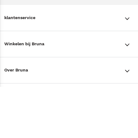
klantenservice
klantenservice
Winkelen bij Bruna
Contact
Winkels en openingstijden
Bestellen & Bezorging
Over Bruna
Assortiment in de winkel
Betalen
De organisatie
Cadeaukaarten
Annuleren & Retourneren
Volg ons op
Werken bij Bruna
Cadeauboxen
Veelgestelde vragen
TikTok #BookTok
Ondernemer worden
Staatsloterij
Tips
Zakelijk boeken bestellen
Facebook
De voordelen van Bruna
ING Servicepunten