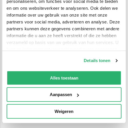
personaliseren, om functies voor social media te bieden
en om ons websiteverkeer te analyseren. Ook delen we
informatie over uw gebruik van onze site met onze
partners voor social media, adverteren en analyse. Deze
partners kunnen deze gegevens combineren met andere
informatie die u aan ze heeft verstrekt of die ze hebben
verzameld op basis van uw gebruik van hun services. U
kunt op ieder moment uw cookievoorkeuren aanpassen
op onze
cookiebeleid pagina
.
Details tonen
We werken samen met
42 derden
die uw gegevens
kunnen ontvangen en verwerken.
Alles toestaan
Aanpassen
Weigeren