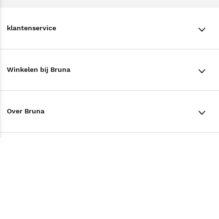
klantenservice
klantenservice
Winkelen bij Bruna
Contact
Winkels en openingstijden
Bestellen & Bezorging
Over Bruna
Assortiment in de winkel
Betalen
De organisatie
Cadeaukaarten
Annuleren & Retourneren
Volg ons op
Werken bij Bruna
Cadeauboxen
Veelgestelde vragen
TikTok #BookTok
Ondernemer worden
Staatsloterij
Tips
Zakelijk boeken bestellen
Facebook
De voordelen van Bruna
ING Servicepunten