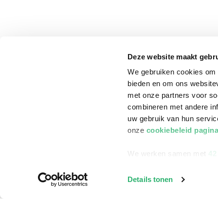
Deze website maakt gebru
We gebruiken cookies om c
bieden en om ons websitev
met onze partners voor so
combineren met andere inf
uw gebruik van hun servi
onze
cookiebeleid pagin
We werken samen met
42
klantenservice
Winkelen bij Bru
Details tonen
Contact
Winkels en openi
Bestellen & Bezorging
Assortiment in d
Betalen
Cadeaukaarten