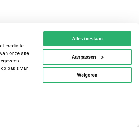
Alles toestaan
al media te
van onze site
Aanpassen
 gegevens
 op basis van
Weigeren
p
Tips
AVI lezen
Kinderboekenweek
Boekenbon