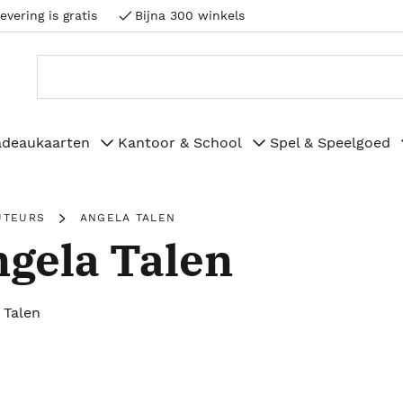
evering is gratis
Bijna 300 winkels
adeaukaarten
Kantoor & School
Spel & Speelgoed
UTEURS
ANGELA TALEN
gela Talen
 Talen