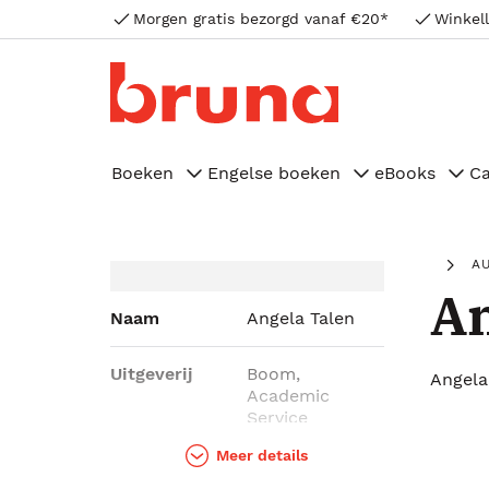
Morgen gratis bezorgd vanaf €20*
Winkell
Boeken
Engelse boeken
eBooks
C
A
An
Naam
Angela Talen
Uitgeverij
Boom,
Angela
Academic
Service
Meer details
Genres
Managementboeken