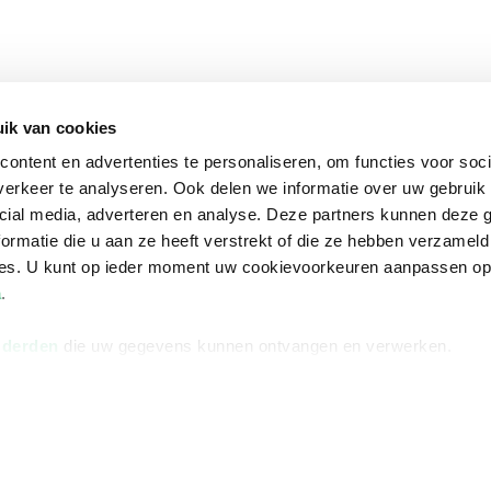
ik van cookies
ontent en advertenties te personaliseren, om functies voor soci
erkeer te analyseren. Ook delen we informatie over uw gebruik 
cial media, adverteren en analyse. Deze partners kunnen deze
ormatie die u aan ze heeft verstrekt of die ze hebben verzameld
ces. U kunt op ieder moment uw cookievoorkeuren aanpassen o
a
.
 derden
die uw gegevens kunnen ontvangen en verwerken.
na
Over Bruna
Volg ons op
ngstijden
De organisatie
TikTok #BookTok
e winkel
Werken bij Bruna
Facebook
Ondernemer worden
Instagram