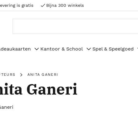
evering is gratis
Bijna 300 winkels
adeaukaarten
Kantoor & School
Spel & Speelgoed
UTEURS
ANITA GANERI
ita Ganeri
Ganeri