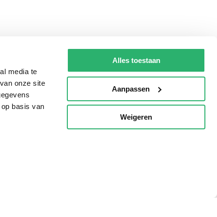
Alles toestaan
al media te
van onze site
Aanpassen
 gegevens
 op basis van
Weigeren
p
Tips
AVI lezen
Kinderboekenweek
Boekenbon