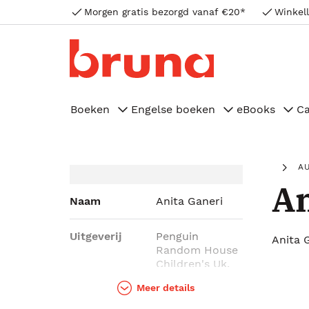
Morgen gratis bezorgd vanaf €20*
Winkell
Boeken
Engelse boeken
eBooks
C
A
An
Naam
Anita Ganeri
Uitgeverij
Penguin
Anita 
Random House
Children's Uk,
Arcturus
Meer details
Publishing LTD,
Hungry Tomato