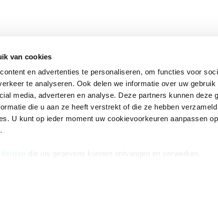
ik van cookies
ontent en advertenties te personaliseren, om functies voor soci
erkeer te analyseren. Ook delen we informatie over uw gebruik 
cial media, adverteren en analyse. Deze partners kunnen deze
ormatie die u aan ze heeft verstrekt of die ze hebben verzameld
ces. U kunt op ieder moment uw cookievoorkeuren aanpassen o
a
.
 derden
die uw gegevens kunnen ontvangen en verwerken.
na
Over Bruna
Volg ons op
ngstijden
De organisatie
TikTok #BookTok
e winkel
Werken bij Bruna
Facebook
Ondernemer worden
Instagram