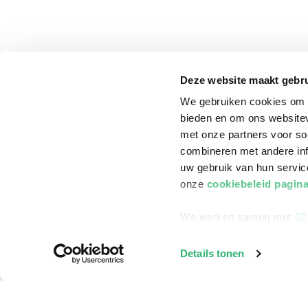
Genres
Hobbyboeken,
Religie,
Literatuur,
Kinderboeken,
School &
studieboeken
Deze website maakt gebru
We gebruiken cookies om c
bieden en om ons websitev
met onze partners voor so
combineren met andere inf
uw gebruik van hun servi
onze
cookiebeleid pagin
We werken samen met
42
klantenservice
Winkelen bij Bru
Details tonen
Contact
Winkels en openi
Bestellen & Bezorging
Assortiment in d
Betalen
Cadeaukaarten