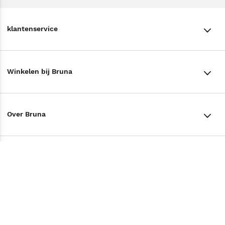
klantenservice
klantenservice
Winkelen bij Bruna
Contact
Winkels en openingstijden
Bestellen & Bezorging
Over Bruna
Assortiment in de winkel
Betalen
De organisatie
Cadeaukaarten
Annuleren & Retourneren
Volg ons op
Werken bij Bruna
Cadeauboxen
Veelgestelde vragen
TikTok #BookTok
Ondernemer worden
Staatsloterij
Tips
Zakelijk boeken bestellen
Facebook
De voordelen van Bruna
ING Servicepunten