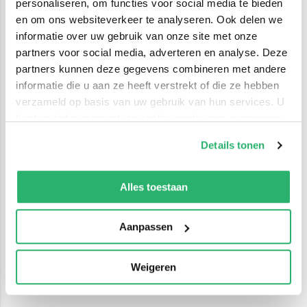
personaliseren, om functies voor social media te bieden
en om ons websiteverkeer te analyseren. Ook delen we
informatie over uw gebruik van onze site met onze
partners voor social media, adverteren en analyse. Deze
partners kunnen deze gegevens combineren met andere
informatie die u aan ze heeft verstrekt of die ze hebben
verzameld op basis van uw gebruik van hun services. U
kunt op ieder moment uw cookievoorkeuren aanpassen
op onze
cookiebeleid pagina
.
Details tonen
We werken samen met
42 derden
die uw gegevens
kunnen ontvangen en verwerken.
Alles toestaan
Aanpassen
Weigeren