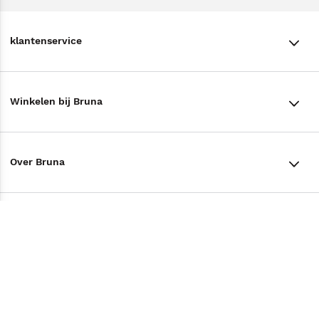
klantenservice
klantenservice
Winkelen bij Bruna
Contact
Winkels en openingstijden
Bestellen & Bezorging
Over Bruna
Assortiment in de winkel
Betalen
De organisatie
Cadeaukaarten
Annuleren & Retourneren
Volg ons op
Werken bij Bruna
Cadeauboxen
Veelgestelde vragen
TikTok #BookTok
Ondernemer worden
Staatsloterij
Tips
Zakelijk boeken bestellen
Facebook
De voordelen van Bruna
ING Servicepunten