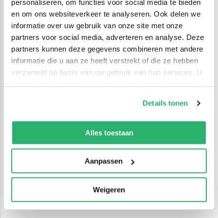
personaliseren, om functies voor social media te bieden
en om ons websiteverkeer te analyseren. Ook delen we
informatie over uw gebruik van onze site met onze
partners voor social media, adverteren en analyse. Deze
partners kunnen deze gegevens combineren met andere
informatie die u aan ze heeft verstrekt of die ze hebben
verzameld op basis van uw gebruik van hun services. U
kunt op ieder moment uw cookievoorkeuren aanpassen
op onze
cookiebeleid pagina
.
Details tonen
We werken samen met
42 derden
die uw gegevens
kunnen ontvangen en verwerken.
Alles toestaan
Aanpassen
Weigeren