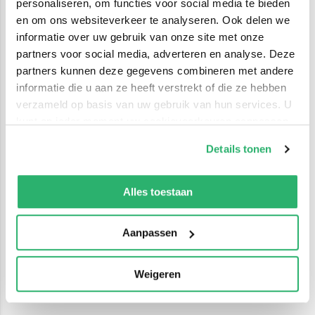
personaliseren, om functies voor social media te bieden
en om ons websiteverkeer te analyseren. Ook delen we
informatie over uw gebruik van onze site met onze
partners voor social media, adverteren en analyse. Deze
partners kunnen deze gegevens combineren met andere
informatie die u aan ze heeft verstrekt of die ze hebben
verzameld op basis van uw gebruik van hun services. U
kunt op ieder moment uw cookievoorkeuren aanpassen
op onze
cookiebeleid pagina
.
Details tonen
We werken samen met
42 derden
die uw gegevens
kunnen ontvangen en verwerken.
Alles toestaan
Aanpassen
Weigeren