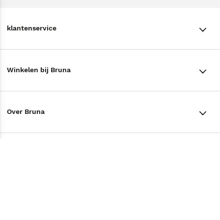
klantenservice
klantenservice
Winkelen bij Bruna
Contact
Winkels en openingstijden
Bestellen & Bezorging
Over Bruna
Assortiment in de winkel
Betalen
De organisatie
Cadeaukaarten
Annuleren & Retourneren
Volg ons op
Werken bij Bruna
Cadeauboxen
Veelgestelde vragen
TikTok #BookTok
Ondernemer worden
Staatsloterij
Tips
Zakelijk boeken bestellen
Facebook
De voordelen van Bruna
ING Servicepunten