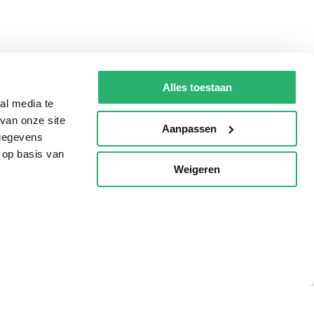
Alles toestaan
al media te
van onze site
Aanpassen
 gegevens
 op basis van
Weigeren
p
Tips
AVI lezen
Kinderboekenweek
Boekenbon