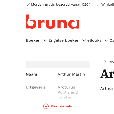
Morgen gratis bezorgd vanaf €20*
Winkell
Boeken
Engelse boeken
eBooks
C
A
Ar
Naam
Arthur Martin
Uitgeverij
Arcturus
Arthur
Publishing
Limited,
Arcturus
Meer details
Publishing LTD,
Sirius