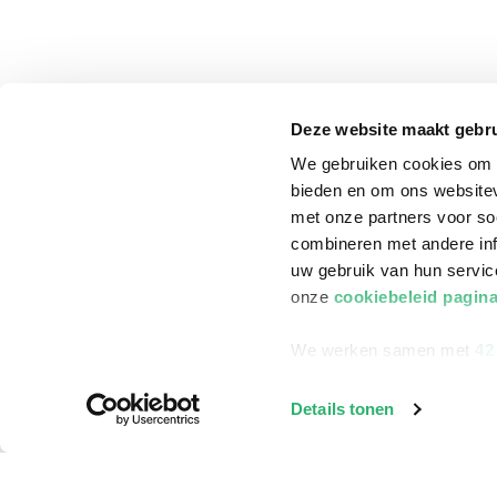
Deze website maakt gebru
We gebruiken cookies om c
bieden en om ons websitev
met onze partners voor so
combineren met andere inf
uw gebruik van hun servi
onze
cookiebeleid pagin
We werken samen met
42
klantenservice
Winkelen bij Bru
Details tonen
Contact
Winkels en openi
Bestellen & Bezorging
Assortiment in d
Betalen
Cadeaukaarten