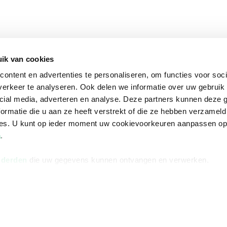
ik van cookies
ontent en advertenties te personaliseren, om functies voor soci
erkeer te analyseren. Ook delen we informatie over uw gebruik 
cial media, adverteren en analyse. Deze partners kunnen deze
ormatie die u aan ze heeft verstrekt of die ze hebben verzameld
ces. U kunt op ieder moment uw cookievoorkeuren aanpassen o
a
.
 derden
die uw gegevens kunnen ontvangen en verwerken.
na
Over Bruna
Volg ons op
ngstijden
De organisatie
TikTok #BookTok
e winkel
Werken bij Bruna
Facebook
Ondernemer worden
Instagram