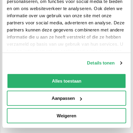
personaliseren, om functies voor social media te bieden
en om ons websiteverkeer te analyseren. Ook delen we
informatie over uw gebruik van onze site met onze
partners voor social media, adverteren en analyse. Deze
partners kunnen deze gegevens combineren met andere
informatie die u aan ze heeft verstrekt of die ze hebben
verzameld op basis van uw gebruik van hun services. U
kunt op ieder moment uw cookievoorkeuren aanpassen
op onze
cookiebeleid pagina
.
Details tonen
We werken samen met
42 derden
die uw gegevens
kunnen ontvangen en verwerken.
Alles toestaan
Aanpassen
Weigeren