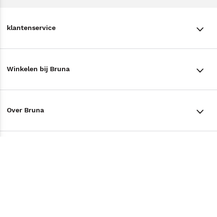
klantenservice
klantenservice
Winkelen bij Bruna
Contact
Winkels en openingstijden
Bestellen & Bezorging
Over Bruna
Assortiment in de winkel
Betalen
De organisatie
Cadeaukaarten
Annuleren & Retourneren
Volg ons op
Werken bij Bruna
Cadeauboxen
Veelgestelde vragen
TikTok #BookTok
Ondernemer worden
Staatsloterij
Tips
Zakelijk boeken bestellen
Facebook
De voordelen van Bruna
ING Servicepunten