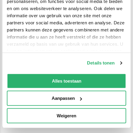
personaliseren, om functies voor social media te bieden
en om ons websiteverkeer te analyseren. Ook delen we
informatie over uw gebruik van onze site met onze
partners voor social media, adverteren en analyse. Deze
partners kunnen deze gegevens combineren met andere
informatie die u aan ze heeft verstrekt of die ze hebben
verzameld op basis van uw gebruik van hun services. U
kunt op ieder moment uw cookievoorkeuren aanpassen
op onze
cookiebeleid pagina
.
Details tonen
We werken samen met
42 derden
die uw gegevens
kunnen ontvangen en verwerken.
Alles toestaan
Aanpassen
Weigeren