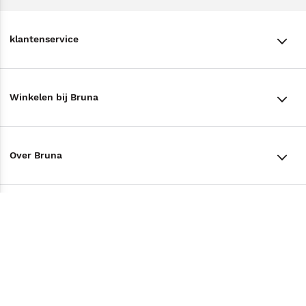
klantenservice
klantenservice
Winkelen bij Bruna
Contact
Winkels en openingstijden
Bestellen & Bezorging
Over Bruna
Assortiment in de winkel
Betalen
De organisatie
Cadeaukaarten
Annuleren & Retourneren
Volg ons op
Werken bij Bruna
Cadeauboxen
Veelgestelde vragen
TikTok #BookTok
Ondernemer worden
Staatsloterij
Tips
Zakelijk boeken bestellen
Facebook
De voordelen van Bruna
ING Servicepunten