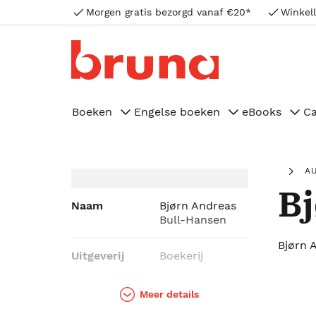
Morgen gratis bezorgd vanaf €20*
Winkell
Boeken
Engelse boeken
eBooks
C
A
Bj
Naam
Bjørn Andreas
Bull-Hansen
Bjørn 
Uitgeverij
Boekerij
Genres
Thrillers
Meer details