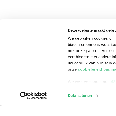
Deze website maakt gebru
We gebruiken cookies om c
bieden en om ons websitev
met onze partners voor so
combineren met andere inf
uw gebruik van hun servi
onze
cookiebeleid pagin
We werken samen met
42
klantenservice
Winkelen bij Bru
Details tonen
Contact
Winkels en openi
Bestellen & Bezorging
Assortiment in d
Betalen
Cadeaukaarten