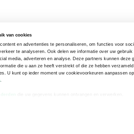
ik van cookies
ontent en advertenties te personaliseren, om functies voor soci
erkeer te analyseren. Ook delen we informatie over uw gebruik 
cial media, adverteren en analyse. Deze partners kunnen deze
ormatie die u aan ze heeft verstrekt of die ze hebben verzameld
ces. U kunt op ieder moment uw cookievoorkeuren aanpassen o
a
.
 derden
die uw gegevens kunnen ontvangen en verwerken.
na
Over Bruna
Volg ons op
ngstijden
De organisatie
TikTok #BookTok
e winkel
Werken bij Bruna
Facebook
Ondernemer worden
Instagram