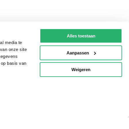
Alles toestaan
al media te
van onze site
Aanpassen
 gegevens
 op basis van
Weigeren
p
Tips
AVI lezen
Kinderboekenweek
Boekenbon