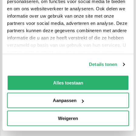
personaliseren, om functies voor social media te bieden
en om ons websiteverkeer te analyseren. Ook delen we
informatie over uw gebruik van onze site met onze
partners voor social media, adverteren en analyse. Deze
partners kunnen deze gegevens combineren met andere
informatie die u aan ze heeft verstrekt of die ze hebben
verzameld op basis van uw gebruik van hun services. U
kunt op ieder moment uw cookievoorkeuren aanpassen
op onze
cookiebeleid pagina
.
Details tonen
We werken samen met
42 derden
die uw gegevens
kunnen ontvangen en verwerken.
Alles toestaan
Aanpassen
Weigeren