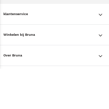
klantenservice
klantenservice
Winkelen bij Bruna
Contact
Winkels en openingstijden
Bestellen & Bezorging
Over Bruna
Assortiment in de winkel
Betalen
De organisatie
Cadeaukaarten
Annuleren & Retourneren
Volg ons op
Werken bij Bruna
Cadeauboxen
Veelgestelde vragen
TikTok #BookTok
Ondernemer worden
Staatsloterij
Tips
Zakelijk boeken bestellen
Facebook
De voordelen van Bruna
ING Servicepunten