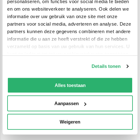
personaliseren, om functies voor social media te bieden
en om ons websiteverkeer te analyseren. Ook delen we
informatie over uw gebruik van onze site met onze
partners voor social media, adverteren en analyse. Deze
partners kunnen deze gegevens combineren met andere
informatie die u aan ze heeft verstrekt of die ze hebben
verzameld op basis van uw gebruik van hun services. U
kunt op ieder moment uw cookievoorkeuren aanpassen
op onze
cookiebeleid pagina
.
Details tonen
We werken samen met
42 derden
die uw gegevens
kunnen ontvangen en verwerken.
Alles toestaan
Aanpassen
Weigeren