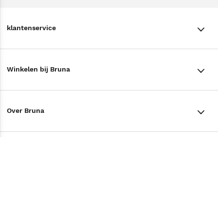
klantenservice
klantenservice
Winkelen bij Bruna
Contact
Winkels en openingstijden
Bestellen & Bezorging
Over Bruna
Assortiment in de winkel
Betalen
De organisatie
Cadeaukaarten
Annuleren & Retourneren
Volg ons op
Werken bij Bruna
Cadeauboxen
Veelgestelde vragen
TikTok #BookTok
Ondernemer worden
Staatsloterij
Tips
Zakelijk boeken bestellen
Facebook
De voordelen van Bruna
ING Servicepunten