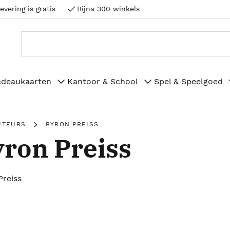
evering is gratis
Bijna 300 winkels
adeaukaarten
Kantoor & School
Spel & Speelgoed
UTEURS
BYRON PREISS
ron Preiss
Preiss