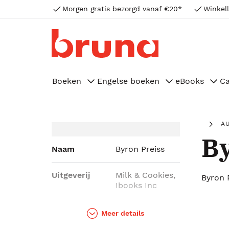
Morgen gratis bezorgd vanaf €20*
Winkell
Boeken
Engelse boeken
eBooks
C
A
By
Naam
Byron Preiss
Uitgeverij
Milk & Cookies,
Byron 
Ibooks Inc
Genres
Sportboeken,
Meer details
Hobbyboeken,