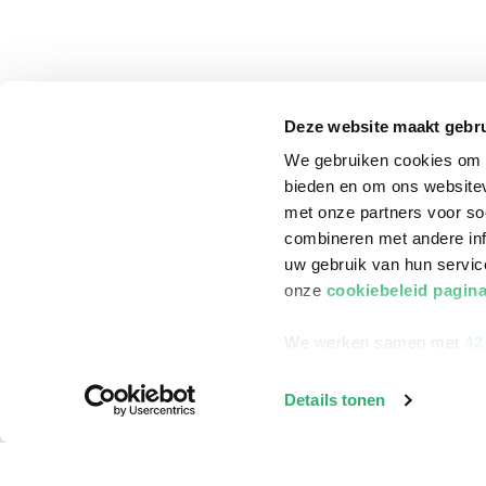
Deze website maakt gebru
We gebruiken cookies om c
bieden en om ons websitev
met onze partners voor so
combineren met andere inf
uw gebruik van hun servi
onze
cookiebeleid pagin
We werken samen met
42
klantenservice
Winkelen bij Bru
Details tonen
Contact
Winkels en openi
Bestellen & Bezorging
Assortiment in d
Betalen
Cadeaukaarten