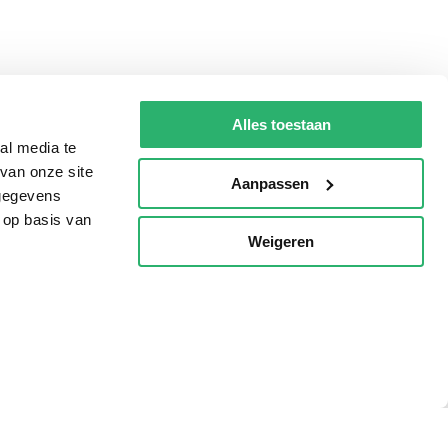
Alles toestaan
al media te
van onze site
Aanpassen
 gegevens
 op basis van
Weigeren
p
Tips
AVI lezen
Kinderboekenweek
Boekenbon