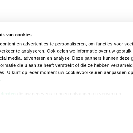
ik van cookies
ontent en advertenties te personaliseren, om functies voor soci
erkeer te analyseren. Ook delen we informatie over uw gebruik 
cial media, adverteren en analyse. Deze partners kunnen deze
ormatie die u aan ze heeft verstrekt of die ze hebben verzameld
ces. U kunt op ieder moment uw cookievoorkeuren aanpassen o
a
.
 derden
die uw gegevens kunnen ontvangen en verwerken.
na
Over Bruna
Volg ons op
ngstijden
De organisatie
TikTok #BookTok
e winkel
Werken bij Bruna
Facebook
Ondernemer worden
Instagram